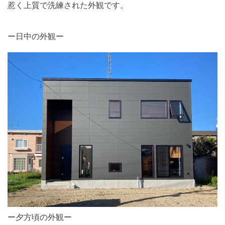
惹く上質で洗練された外観です。
⠀ ⠀
ー日中の外観ー
ー夕方頃の外観ー