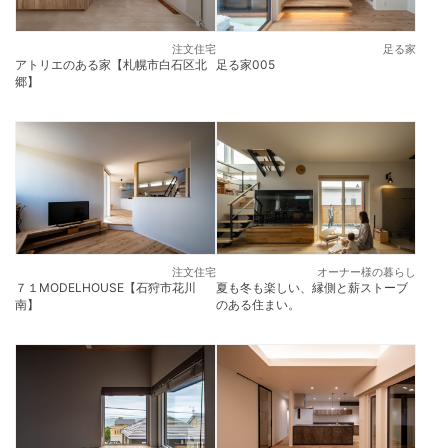
注文住宅
足る家
アトリエのある家【札幌市白石区北
足る家005
郷】
注文住宅
オーナー様の暮らし
７１MODELHOUSE【石狩市花川
夏も冬も楽しい、縁側と薪ストーブ
南】
のある住まい。