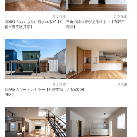
注文住宅
注文住宅
西南桜のぬくもりに包まれる家【札
三角の隠れ家がある住まい【石狩市
幌市豊平区月寒】
樽川】
注文住宅
足る家
我が家のツートンカラー【札幌市清
足る家006
田区】