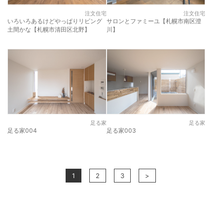
注文住宅
注文住宅
いろいろあるけどやっぱりリビング
サロンとファミーユ【札幌市南区澄
土間かな【札幌市清田区北野】
川】
足る家
足る家
足る家004
足る家003
1
2
3
>