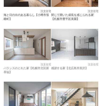
注文住宅
注文住宅
海と日の出のある暮らし【小樽市張
閉じて開いた成長を感じられる家
碓町】
【札幌市豊平区美園】
注文住宅
注文住宅
バランスのとれた家【札幌市北区新
感謝する家【北広島市美沢】
琴似】