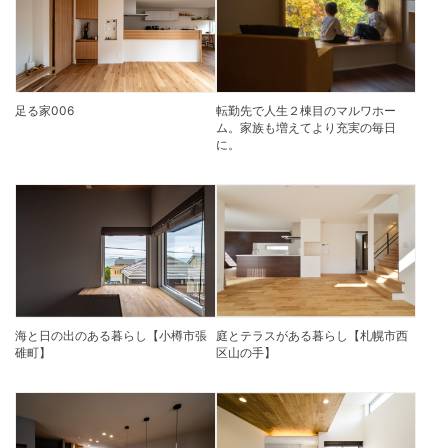
足る家006
転勤先で人生２棟目のマルワホー
ム。家族も増えてより充実の毎日
に。
海と日の出のある暮らし【小樽市張
庭とテラスがある暮らし【札幌市西
碓町】
区山の手】